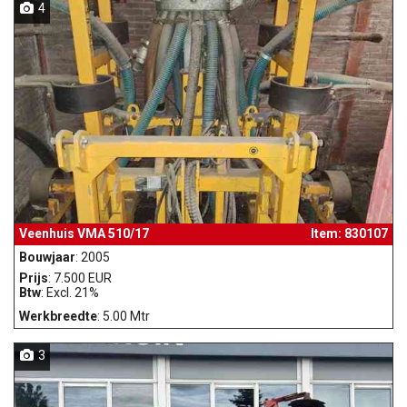
4
Veenhuis VMA 510/17
Item: 830107
Bouwjaar
: 2005
Prijs
: 7.500 EUR
Btw
: Excl. 21%
Werkbreedte
: 5.00 Mtr
3