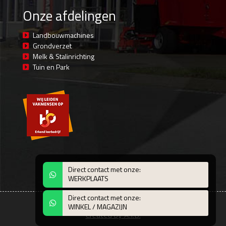
Onze afdelingen
Landbouwmachines
Grondverzet
Melk & Stalinrichting
Tuin en Park
Direct contact met onze:
WERKPLAATS
Direct contact met onze:
© 2026 LMB De Bruin BV - Bodegraven
WINKEL / MAGAZIJN
Created by A.I.B.