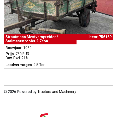
Strautmann Mestverspreider /
Item: 756169
Stalmeststrooier 2.7 ton
Bouwjaar
: 1969
Prijs
: 750 EUR
Btw
: Excl. 21%
Laadvermogen
: 2.5 Ton
© 2026 Powered by
Tractors and Machinery