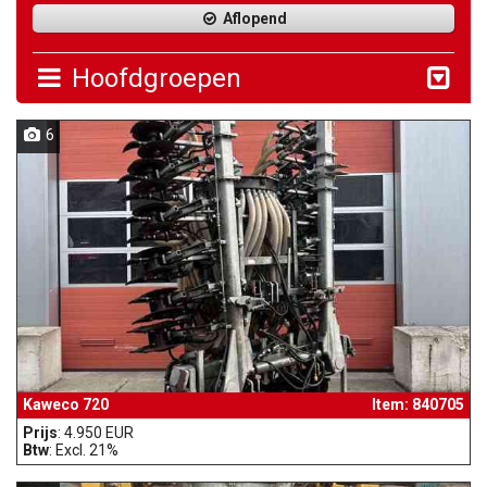
Aflopend
Hoofdgroepen
6
Kaweco 720
Item: 840705
Prijs
: 4.950 EUR
Btw
: Excl. 21%