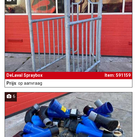
DeLaval Spraybox
Item: 591159
Prijs
: op aanvraag
6