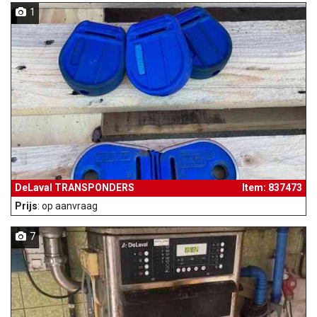
1
DeLaval TRANSPONDERS
Item: 837473
Prijs
: op aanvraag
7