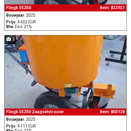
Flingk SE250
Item: 822921
Bouwjaar
: 2025
Prijs
: 4.602 EUR
Btw
: Excl. 21%
3
Flingk SE250 Zaagselstrooier
Item: 803138
Bouwjaar
: 2025
Prijs
: 4.111 EUR
Btw
: Excl. 21%