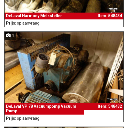
DeLaval Harmony Melkstellen
Item: 548434
Prijs
: op aanvraag
1
DeLaval VP 78 Vacuumpomp Vacuum
Item: 548432
Pump
Prijs
: op aanvraag