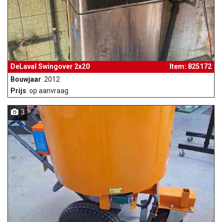
DeLaval Swingover 2x20
Item: 825172
Bouwjaar
: 2012
Prijs
: op aanvraag
3