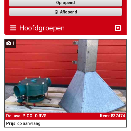
Oplopend
Aflopend
Hoofdgroepen
1
DeLaval PICOLO RVS
Item: 837474
Prijs
: op aanvraag