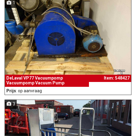
1
DeLaval VP77 Vacuumpomp
Item: 548427
Vacuumpomp Vacuum Pump
Prijs
: op aanvraag
3