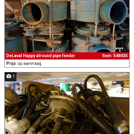
DeLaval Happy alround pipe feeder
Item: 548435
Prijs
: op aanvraag
1