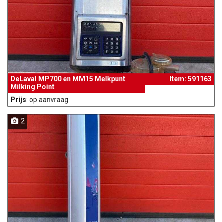
DeLaval MP700 en MM15 Melkpunt
Item: 591163
Milking Point
Prijs
: op aanvraag
2