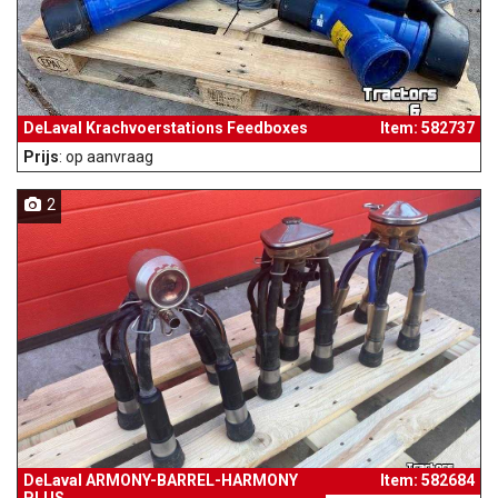
DeLaval Krachvoerstations Feedboxes
Item: 582737
Prijs
: op aanvraag
2
DeLaval ARMONY-BARREL-HARMONY
Item: 582684