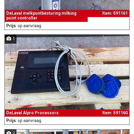
DeLaval melkpuntbesturing milking
Item: 591161
point controller
Prijs
: op aanvraag
1
DeLaval Alpro Processors
Item: 591160
Prijs
: op aanvraag
2