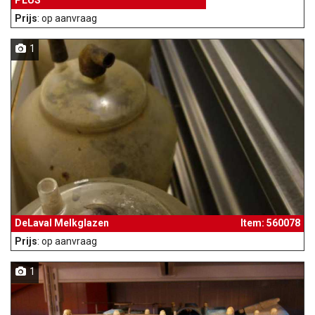
PLUS
Prijs
: op aanvraag
1
DeLaval Melkglazen
Item: 560078
Prijs
: op aanvraag
1