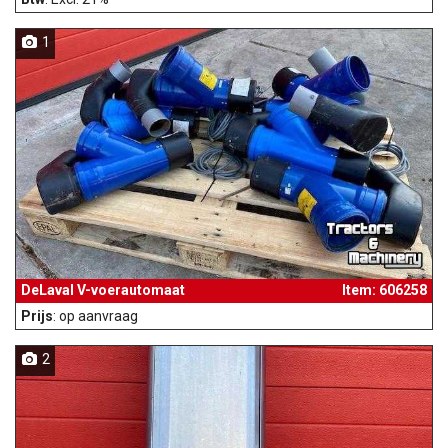
1
DeLaval V-voerautomaat
Item: 606258
Prijs
: op aanvraag
2