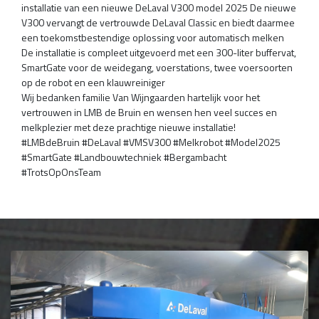
installatie van een nieuwe DeLaval V300 model 2025 De nieuwe
V300 vervangt de vertrouwde DeLaval Classic en biedt daarmee
een toekomstbestendige oplossing voor automatisch melken
De installatie is compleet uitgevoerd met een 300-liter buffervat,
SmartGate voor de weidegang, voerstations, twee voersoorten
op de robot en een klauwreiniger
Wij bedanken familie Van Wijngaarden hartelijk voor het
vertrouwen in LMB de Bruin en wensen hen veel succes en
melkplezier met deze prachtige nieuwe installatie!
#LMBdeBruin #DeLaval #VMSV300 #Melkrobot #Model2025
#SmartGate #Landbouwtechniek #Bergambacht
#TrotsOpOnsTeam