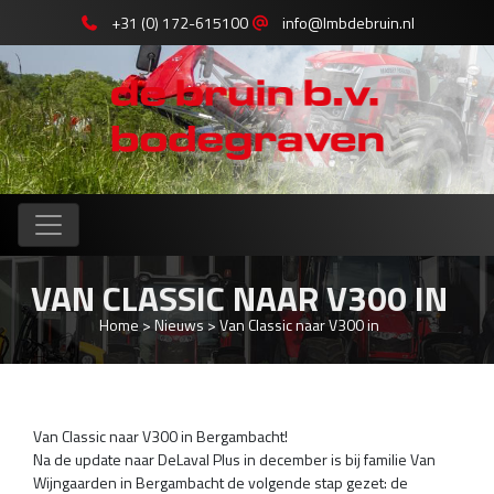
+31 (0) 172-615100
info@lmbdebruin.nl
VAN CLASSIC NAAR V300 IN
Home
>
Nieuws
>
Van Classic naar V300 in
Van Classic naar V300 in Bergambacht!
Na de update naar DeLaval Plus in december is bij familie Van
Wijngaarden in Bergambacht de volgende stap gezet: de