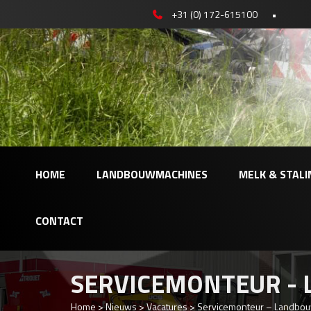
+31 (0) 172-615100
•
HOME
LANDBOUWMACHINES
MELK & STALI
CONTACT
SERVICEMONTEUR -
Home
>
Nieuws
>
Vacatures
>
Servicemonteur – Landbo