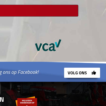
g ons op Facebook!
VOLG ONS
EN