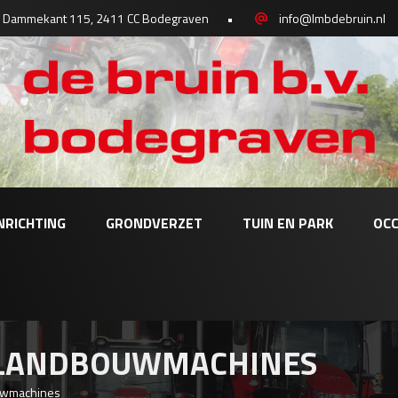
Dammekant 115, 2411 CC Bodegraven
•
info@lmbdebruin.nl
NRICHTING
GRONDVERZET
TUIN EN PARK
OCC
 LANDBOUWMACHINES
uwmachines