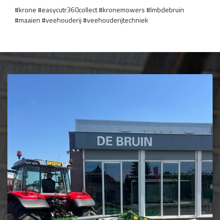
#krone #easycutr360collect #kronemowers #lmbdebruin
#maaien #veehouderij #veehouderijtechniek