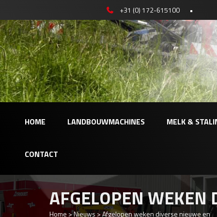
+31 (0) 172-615100
•
HOME
LANDBOUWMACHINES
MELK & STALI
CONTACT
AFGELOPEN WEKEN D
Home
>
Nieuws
>
Afgelopen weken diverse nieuwe en