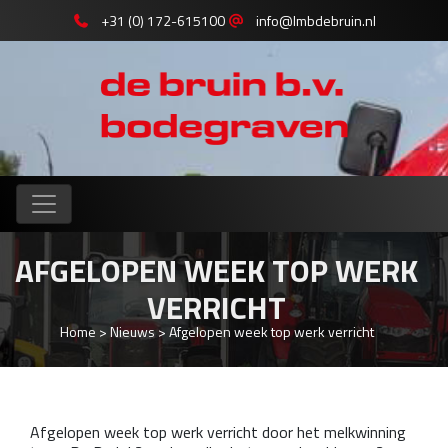
+31 (0) 172-615100
info@lmbdebruin.nl
AFGELOPEN WEEK TOP WERK
VERRICHT
Home
>
Nieuws
>
Afgelopen week top werk verricht
Afgelopen week top werk verricht door het melkwinning