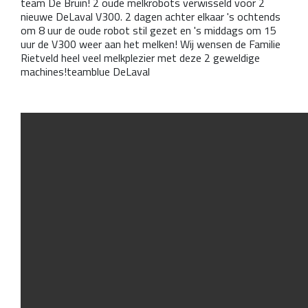
team De Bruin! 2 oude melkrobots verwisseld voor 2
nieuwe DeLaval V300. 2 dagen achter elkaar 's ochtends
om 8 uur de oude robot stil gezet en 's middags om 15
uur de V300 weer aan het melken! Wij wensen de Familie
Rietveld heel veel melkplezier met deze 2 geweldige
machines!teamblue DeLaval